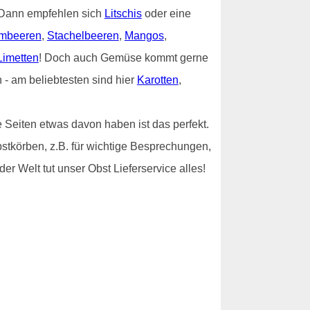
? Dann empfehlen sich
Litschis
oder eine
mbeeren
,
Stachelbeeren
,
Mangos
,
Limetten
! Doch auch Gemüse kommt gerne
- am beliebtesten sind hier
Karotten
,
 Seiten etwas davon haben ist das perfekt.
bstkörben, z.B. für wichtige Besprechungen,
er Welt tut unser Obst Lieferservice alles!