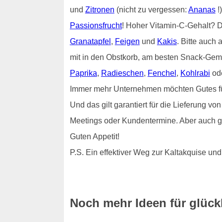
und
Zitronen
(nicht zu vergessen:
Ananas
!
Passionsfrucht
! Hoher Vitamin-C-Gehalt?
Granatapfel
,
Feigen
und
Kakis
. Bitte auch 
mit in den Obstkorb, am besten Snack-Gem
Paprika
,
Radieschen
,
Fenchel
,
Kohlrabi
od
Immer mehr Unternehmen möchten Gutes für i
Und das gilt garantiert für die Lieferung 
Meetings oder Kundentermine. Aber auch g
Guten Appetit!
P.S. Ein effektiver Weg zur Kaltakquise 
Noch mehr Ideen für glückl