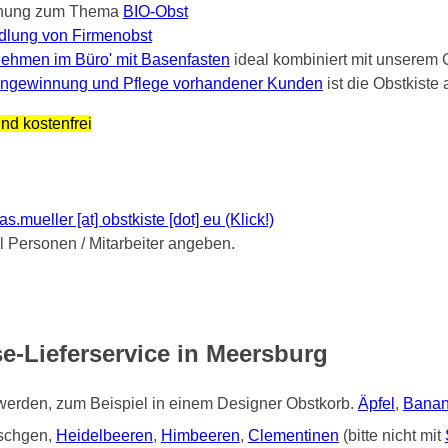
nung zum Thema
BIO-Obst
dlung von Firmenobst
ehmen im Büro' mit Basenfasten
ideal kombiniert mit unserem 
ngewinnung und Pflege vorhandener Kunden
ist die Obstkist
nd kostenfrei
mueller [at] obstkiste [dot] eu (Klick!)
Personen / Mitarbeiter angeben.
e-Lieferservice in Meersburg
 werden, zum Beispiel in einem Designer Obstkorb.
Äpfel
,
Bana
tschgen,
Heidelbeeren
,
Himbeeren
,
Clementinen
(bitte nicht mit