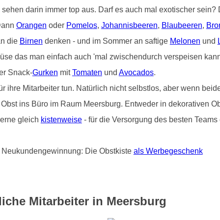
) sehen darin immer top aus. Darf es auch mal exotischer sein
 Dann
Orangen
oder
Pomelos
,
Johannisbeeren
,
Blaubeeren
,
Bro
an die
Birnen
denken - und im Sommer an saftige
Melonen
und
üse das man einfach auch 'mal zwischendurch verspeisen kann 
er Snack-
Gurken
mit
Tomaten
und
Avocados
.
hre Mitarbeiter tun. Natürlich nicht selbstlos, aber wenn beide
von Obst ins Büro im Raum Meersburg. Entweder in dekorativen O
erne gleich
kistenweise
- für die Versorgung des besten Teams d
und Neukundengewinnung: Die Obstkiste
als Werbegeschenk
iche Mitarbeiter in Meersburg