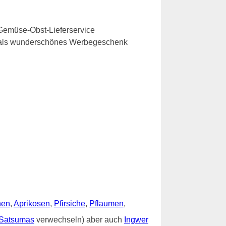
Gemüse-Obst-Lieferservice
e als wunderschönes Werbegeschenk
nen
,
Aprikosen
,
Pfirsiche
,
Pflaumen
,
Satsumas
verwechseln) aber auch
Ingwer