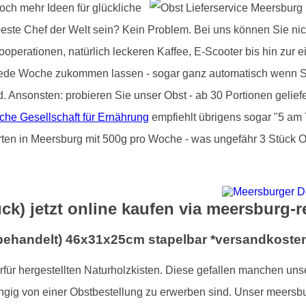
och mehr Ideen für glückliche
beste Chef der Welt sein? Kein Problem. Bei uns können Sie nic
operationen, natürlich leckeren Kaffee, E-Scooter bis hin zur e
jede Woche zukommen lassen - sogar ganz automatisch wenn Si
d. Ansonsten: probieren Sie unser Obst - ab 30 Portionen gelie
che Gesellschaft für Ernährung
empfiehlt übrigens sogar "5 am 
rten in Meersburg mit 500g pro Woche - was ungefähr 3 Stück Ob
ück) jetzt online kaufen via meersburg-r
nbehandelt) 46x31x25cm stapelbar *versandkosten
ierfür hergestellten Naturholzkisten. Diese gefallen manchen un
ngig von einer Obstbestellung zu erwerben sind. Unser meersbu