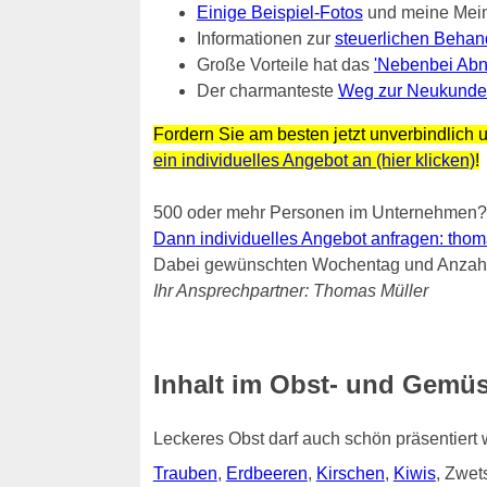
Einige Beispiel-Fotos
und meine Mei
Informationen zur
steuerlichen Behan
Große Vorteile hat das
'Nebenbei Abn
Der charmanteste
Weg zur Neukunde
Fordern Sie am besten jetzt unverbindlich u
ein individuelles Angebot an (hier klicken)
!
500 oder mehr Personen im Unternehmen?
Dann individuelles Angebot anfragen: thomas.
Dabei gewünschten Wochentag und Anzahl 
Ihr Ansprechpartner: Thomas Müller
Inhalt im Obst- und Gemüs
Leckeres Obst darf auch schön präsentiert
Trauben
,
Erdbeeren
,
Kirschen
,
Kiwis
, Zwe